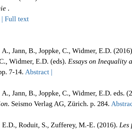
gie
.
 |
Full text
 A., Jann, B., Joppke, C., Widmer, E.D. (2016).
C., Widmer, E.D. (eds).
Essays on Inequality 
pp. 7-14.
Abstract |
 A., Jann, B., Joppke, C., Widmer, E.D. eds. (
ion
. Seismo Verlag AG, Zürich. p. 284.
Abstrac
E.D., Roduit, S., Zufferey, M.-E. (2016).
Les 