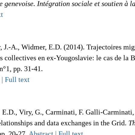
genevoise. Intégration sociale et soutien à la
xt
, J.-A., Widmer, E.D. (2014). Trajectoires mig
s collectives en ex-Yougoslavie: le cas de la
 n°1, pp. 31-41.
 |
Full text
E.D., Viry, G., Carminati, F. Galli-Carminati,
elationships and data exchanges in the Grid.
Th
pp. 20-27.
Abstract |
Full text