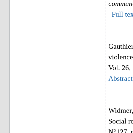
commune 
|
Full te
Gauthier
violence
Vol. 26,
Abstract
Widmer, 
Social r
N°127, 